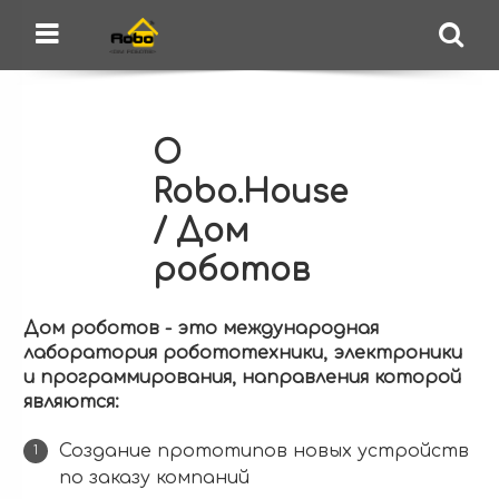
Robo.House
Конструкторское бюро, школа робототехники
Menu
Se
О
Robo.House
/ Дом
роботов
Дом роботов - это международная
лаборатория робототехники, электроники
и программирования, направления которой
являются:
Создание прототипов новых устройств
по заказу компаний